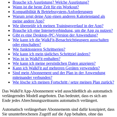
Brauche ich Ausrüstung? Welche Ausrüstung?
Wann ist die beste Zeit für ein Workout?
Kompatibilität & Betriebssystem-Anforderungen
Warum zeigt deine App einen anderen Kalorienstand als
meine andere App?
Wie überprüfe ich meinen Trainingsverlauf in der App?
Brauche ich eine Internetverbindung, um die App zu nutzen?
Gibt es eine Desktop-/PC-Version der Anwendung?
Wie kann ich die WalkFit-Benachrichtigungen ausschalten
oder einschalten?
Wie funktionieren Schrittserien?
Wie kann ich mein tägliches Schrittziel ändern?
Was ist in WalkFit enthalten?
Wie kann ich meine persönlichen Daten anzeigen?
Kann ich WalkFit auf mehreren Geräten verwenden?
Sind mein Abonnement und der Plan in der Anwendung
miteinander verbunden?
Wie lösche ich meinen Fortschritt / setze meinen Plan zurück?
Das WalkFit App-Abonnement wird ausschließlich als automatisch
verlängerndes Modell angeboten. Das bedeutet, dass es sich am
Ende jedes Abrechnungszeitraums automatisch verlängert.
Automatisch verlängerbare Abonnements sind dafür konzipiert, dass
Sie ununterbrochenen Zugriff auf die App behalten, ohne das