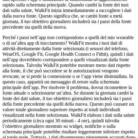
rapido sulla schermata principale. Quando cambi la fonte dei tuoi
dati sulla salute, WalkFit inizia immediatamente a raccogliere i dati
dalla nuova fonte. Questo significa che, se cambi fonte a metà
giornata, il tuo obiettivo giornaliero includerà sia i passi della fonte
precedente sia quelli della nuova.
Perché i passi nell’app non corrispondono a quelli del mio wearable
o di un’altra app di tracciamento? WalkFit mostra i tuoi dati di
attività direttamente dalla fonte selezionata (i sensori del telefono,
WearOS, Google Fit, Google Health Connect o Fitbit), quindi i dati
nell’app dovrebbero corrispondere a quelli visualizzati dalla fonte
selezionata. Talvolta WalkFit potrebbe mostrare meno dati rispetto
alla fonte, il che può succedere se le autorizzazioni vengono
revocate, se si perde la connessione o se l’app viene disinstallata. In
questo caso, apparirà un messaggio di errore sulla schermata
principale dell’app. Per risolvere il problema, dovrai riconnettere la
fonte attuale o selezionarne un’altra. Se durante la giornata cambi la
fonte dei dati salute, il tuo obiettivo giornaliero includerà sia i passi
della fonte precedente sia quelli della nuova. Questo può causare un
valore totale giornaliero superiore rispetto ai totali individuali
visualizzati nella fonte selezionata. WalkFit elabora i dati sulla salute
periodicamente (circa ogni 30 minuti - 4 ore), quindi talvolta
l’obiettivo giornaliero mostrato su widget, notifiche o sulla
schermata principale potrebbe risultare leggermente inferiore rispetto
al totale reale. Tuttavia, i dati diventeranno pienamente accurati dopo