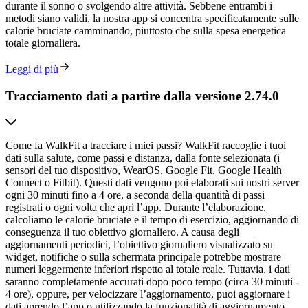
durante il sonno o svolgendo altre attività. Sebbene entrambi i
metodi siano validi, la nostra app si concentra specificatamente sulle
calorie bruciate camminando, piuttosto che sulla spesa energetica
totale giornaliera.
Leggi di più
Tracciamento dati a partire dalla versione 2.74.0
Come fa WalkFit a tracciare i miei passi? WalkFit raccoglie i tuoi
dati sulla salute, come passi e distanza, dalla fonte selezionata (i
sensori del tuo dispositivo, WearOS, Google Fit, Google Health
Connect o Fitbit). Questi dati vengono poi elaborati sui nostri server
ogni 30 minuti fino a 4 ore, a seconda della quantità di passi
registrati o ogni volta che apri l’app. Durante l’elaborazione,
calcoliamo le calorie bruciate e il tempo di esercizio, aggiornando di
conseguenza il tuo obiettivo giornaliero. A causa degli
aggiornamenti periodici, l’obiettivo giornaliero visualizzato su
widget, notifiche o sulla schermata principale potrebbe mostrare
numeri leggermente inferiori rispetto al totale reale. Tuttavia, i dati
saranno completamente accurati dopo poco tempo (circa 30 minuti -
4 ore), oppure, per velocizzare l’aggiornamento, puoi aggiornare i
dati aprendo l’app o utilizzando la funzionalità di aggiornamento