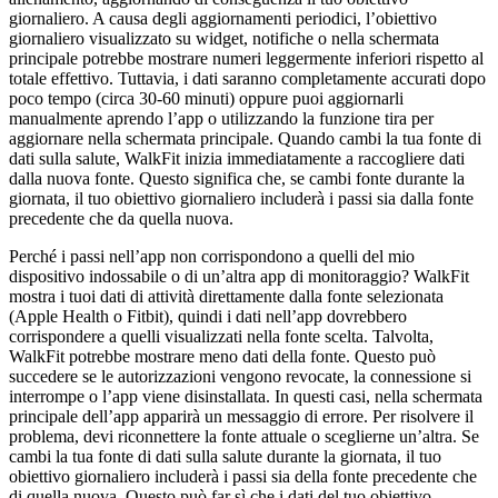
giornaliero. A causa degli aggiornamenti periodici, l’obiettivo
giornaliero visualizzato su widget, notifiche o nella schermata
principale potrebbe mostrare numeri leggermente inferiori rispetto al
totale effettivo. Tuttavia, i dati saranno completamente accurati dopo
poco tempo (circa 30-60 minuti) oppure puoi aggiornarli
manualmente aprendo l’app o utilizzando la funzione tira per
aggiornare nella schermata principale. Quando cambi la tua fonte di
dati sulla salute, WalkFit inizia immediatamente a raccogliere dati
dalla nuova fonte. Questo significa che, se cambi fonte durante la
giornata, il tuo obiettivo giornaliero includerà i passi sia dalla fonte
precedente che da quella nuova.
Perché i passi nell’app non corrispondono a quelli del mio
dispositivo indossabile o di un’altra app di monitoraggio? WalkFit
mostra i tuoi dati di attività direttamente dalla fonte selezionata
(Apple Health o Fitbit), quindi i dati nell’app dovrebbero
corrispondere a quelli visualizzati nella fonte scelta. Talvolta,
WalkFit potrebbe mostrare meno dati della fonte. Questo può
succedere se le autorizzazioni vengono revocate, la connessione si
interrompe o l’app viene disinstallata. In questi casi, nella schermata
principale dell’app apparirà un messaggio di errore. Per risolvere il
problema, devi riconnettere la fonte attuale o sceglierne un’altra. Se
cambi la tua fonte di dati sulla salute durante la giornata, il tuo
obiettivo giornaliero includerà i passi sia della fonte precedente che
di quella nuova. Questo può far sì che i dati del tuo obiettivo